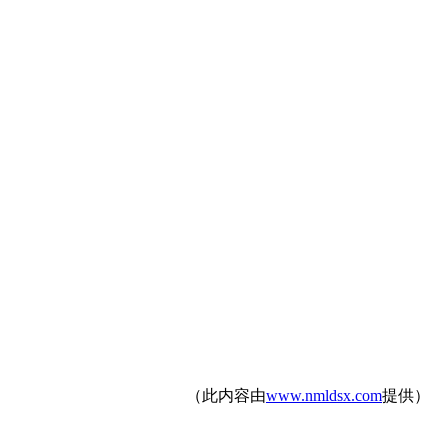
（此内容由
www.nmldsx.com
提供）