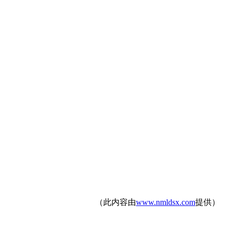
（此内容由
www.nmldsx.com
提供）